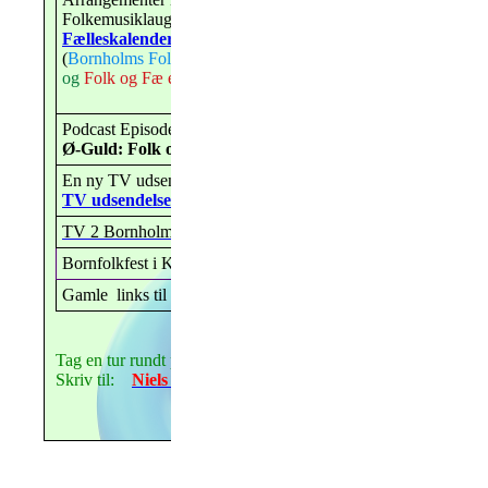
Folkemusiklaug og spillemandsgruppen Folk og Fæ. Se
Fælleskalender.
(
Bornholms Folkedansere er blå,
Bornholms Folkemusiklaug 
og
Folk og Fæ er rød
)
Podcast Episode:
Ø-Guld: Folk og Musik på Bornholm.
Lyt her.
En ny TV udsendelse (Dec, 2025) om folkedans
TV udsendelse om Bornholms Folkedansere
TV 2 Bornholm - indslag om folkedans på Hodda
Bornfolkfest i Kyllingemoderen 6. september 2026
Gamle links til TV2 videoer findes
her
i
arkiverne
Tag en tur rundt på hjemmesiderne, og se mere om hvad der fo
Skriv til:
Niels Anker Sonne