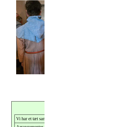
Links og kommende arrangementer
Vi har et tæt samarbejde med
Bornholms Folkemusiklaug
Arrangementer i Bornholms Folkedansere, Bornholms