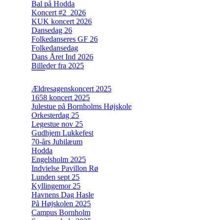
Bal på Hodda
Koncert #2_2026
KUK koncert 2026
Dansedag 26
Folkedanseres GF 26
Folkedansedag
Dans Året Ind 2026
Billeder fra 2025
Ældresagenskoncert 2025
1658 koncert 2025
Julestue på Bornholms Højskole
Orkesterdag 25
Legestue nov 25
Gudhjem Lukkefest
70-års Jubilæum
Hodda
Engelsholm 2025
Indvielse Pavillon Rø
Lunden sept 25
Kyllingemor 25
Havnens Dag Hasle
På Højskolen 2025
Campus Bornholm