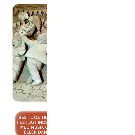
Billedet er taget på Nexø Sandskulpturpark