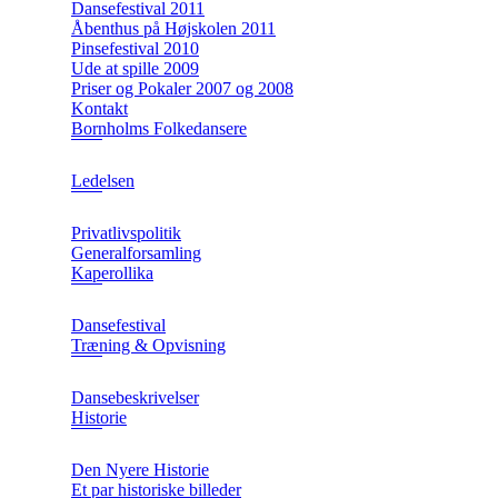
Dansefestival 2011
Åbenthus på Højskolen 2011
Pinsefestival 2010
Ude at spille 2009
Priser og Pokaler 2007 og 2008
Kontakt
Bornholms Folkedansere
Ledelsen
Privatlivspolitik
Generalforsamling
Kaperollika
Dansefestival
Træning & Opvisning
Dansebeskrivelser
Historie
Den Nyere Historie
Et par historiske billeder