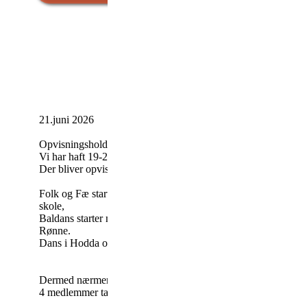
21.juni 2026
Opvisningsholdet har haft sidste øver. Opvisningen på Kuremø
Vi har haft 19-20 dansere på opvisningsholdet. Det var dejligt
Der bliver opvisning for krydstogt gæster i dragt på Gudhjem
Folk og
Fæ starter igen mandag d. 7. september kl. 19.00 i vo
skole,
Baldans starter mandag d. 14. september - også i foreningshus
Rønne.
Dans i Hodda om tirsdagen starter igen tirsdag 15. september 
Dermed nærmer sommerferien sig.
4 medlemmer tager til landsstævne i Kalundborg.