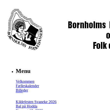
Menu
Velkommen
Fælleskalender
Billeder
Kildefesten Svaneke 2026
Bal på Hodda