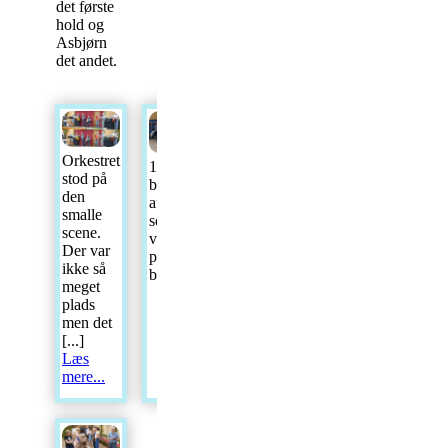
det første
hold og
Asbjørn
det andet.
Billede 2
Orkestret
1. af 2
af 2 af
stod på
billeder
hold 1
den
af hold 1
som
smalle
som
ventede,
scene.
ventede
før det
Der var
på at
begyndte.
ikke så
begynde.
meget
plads
men det
[...]
Læs
mere...