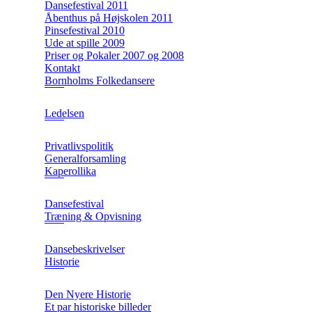
Dansefestival 2011
Åbenthus på Højskolen 2011
Pinsefestival 2010
Ude at spille 2009
Priser og Pokaler 2007 og 2008
Kontakt
Bornholms Folkedansere
Ledelsen
Privatlivspolitik
Generalforsamling
Kaperollika
Dansefestival
Træning & Opvisning
Dansebeskrivelser
Historie
Den Nyere Historie
Et par historiske billeder