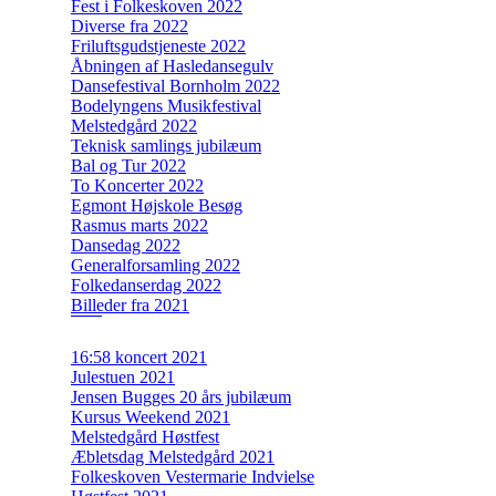
Fest i Folkeskoven 2022
Diverse fra 2022
Friluftsgudstjeneste 2022
Åbningen af Hasledansegulv
Dansefestival Bornholm 2022
Bodelyngens Musikfestival
Melstedgård 2022
Teknisk samlings jubilæum
Bal og Tur 2022
To Koncerter 2022
Egmont Højskole Besøg
Rasmus marts 2022
Dansedag 2022
Generalforsamling 2022
Folkedanserdag 2022
Billeder fra 2021
16:58 koncert 2021
Julestuen 2021
Jensen Bugges 20 års jubilæum
Kursus Weekend 2021
Melstedgård Høstfest
Æbletsdag Melstedgård 2021
Folkeskoven Vestermarie Indvielse