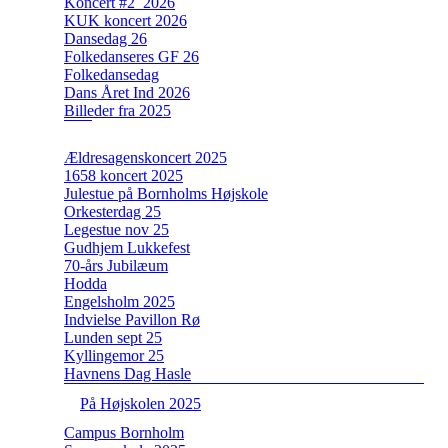
Koncert #2_2026
KUK koncert 2026
Dansedag 26
Folkedanseres GF 26
Folkedansedag
Dans Året Ind 2026
Billeder fra 2025
Ældresagenskoncert 2025
1658 koncert 2025
Julestue på Bornholms Højskole
Orkesterdag 25
Legestue nov 25
Gudhjem Lukkefest
70-års Jubilæum
Hodda
Engelsholm 2025
Indvielse Pavillon Rø
Lunden sept 25
Kyllingemor 25
Havnens Dag Hasle
På Højskolen 2025
Campus Bornholm