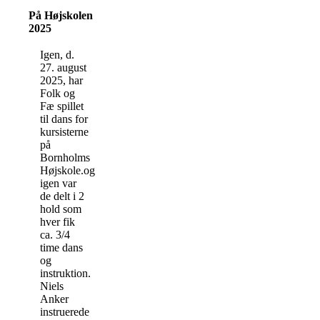
På Højskolen
2025
Igen, d.
27. august
2025, har
Folk og
Fæ spillet
til dans for
kursisterne
på
Bornholms
Højskole.og
igen var
de delt i 2
hold som
hver fik
ca. 3/4
time dans
og
instruktion.
Niels
Anker
instruerede