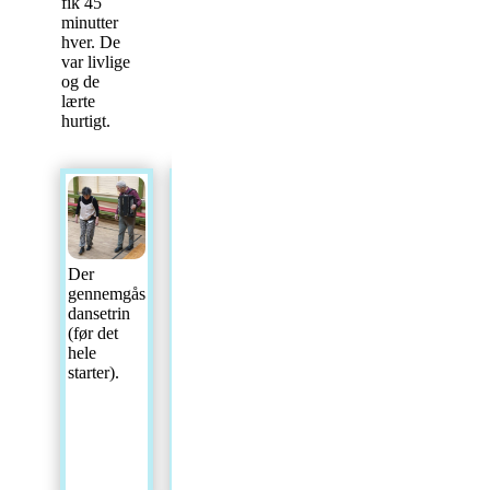
fik 45
minutter
hver. De
var livlige
og de
lærte
hurtigt.
Et af de 2
Nogle
hold står og
af dem
Der
venter på at
der
gennemgås
få
spillede
dansetrin
instruktioner.
til
(før det
dans.
hele
De er
starter).
gemt
godt af
vejen,
på
[...]
Læs
mere...