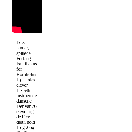
D. 8.
januar,
spillede
Folk og
Fæ til dans
for
Bornholms
Højskoles
elever.
Lisbeth
instruerede
dansene.
Der var 76
elever og
de blev
delt i hold
1 og 2 og