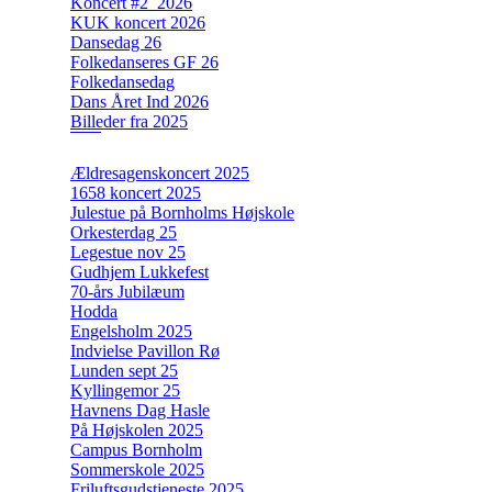
Koncert #2_2026
KUK koncert 2026
Dansedag 26
Folkedanseres GF 26
Folkedansedag
Dans Året Ind 2026
Billeder fra 2025
Ældresagenskoncert 2025
1658 koncert 2025
Julestue på Bornholms Højskole
Orkesterdag 25
Legestue nov 25
Gudhjem Lukkefest
70-års Jubilæum
Hodda
Engelsholm 2025
Indvielse Pavillon Rø
Lunden sept 25
Kyllingemor 25
Havnens Dag Hasle
På Højskolen 2025
Campus Bornholm
Sommerskole 2025
Friluftsgudstjeneste 2025