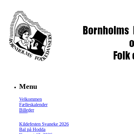
Menu
Velkommen
Fælleskalender
Billeder
Kildefesten Svaneke 2026
Bal på Hodda