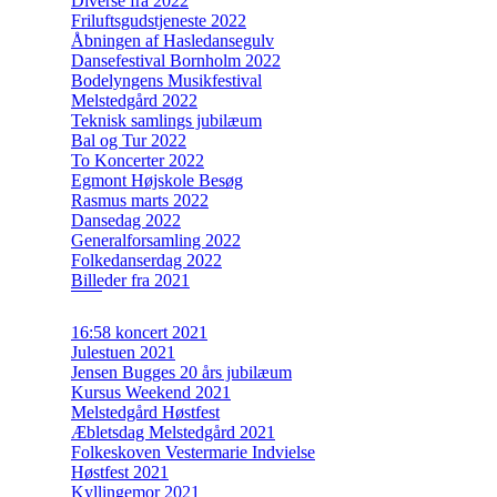
Diverse fra 2022
Friluftsgudstjeneste 2022
Åbningen af Hasledansegulv
Dansefestival Bornholm 2022
Bodelyngens Musikfestival
Melstedgård 2022
Teknisk samlings jubilæum
Bal og Tur 2022
To Koncerter 2022
Egmont Højskole Besøg
Rasmus marts 2022
Dansedag 2022
Generalforsamling 2022
Folkedanserdag 2022
Billeder fra 2021
16:58 koncert 2021
Julestuen 2021
Jensen Bugges 20 års jubilæum
Kursus Weekend 2021
Melstedgård Høstfest
Æbletsdag Melstedgård 2021
Folkeskoven Vestermarie Indvielse
Høstfest 2021
Kyllingemor 2021