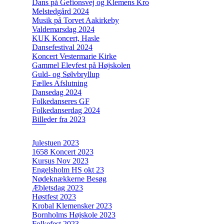
Dans på Gefionsvej og Klemens Kro
Melstedgård 2024
Musik på Torvet Aakirkeby
Valdemarsdag 2024
KUK Koncert, Hasle
Dansefestival 2024
Koncert Vestermarie Kirke
Gammel Elevfest på Højskolen
Guld- og Sølvbryllup
Fælles Afslutning
Dansedag 2024
Folkedanseres GF
Folkedanserdag 2024
Billeder fra 2023
Julestuen 2023
1658 Koncert 2023
Kursus Nov 2023
Engelsholm HS okt 23
Nødeknækkerne Besøg
Æbletsdag 2023
Høstfest 2023
Krobal Klemensker 2023
Bornholms Højskole 2023
Folkefest 2023