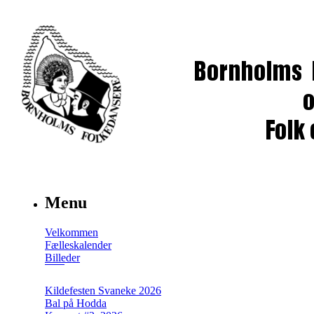
Menu
Velkommen
Fælleskalender
Billeder
Kildefesten Svaneke 2026
Bal på Hodda