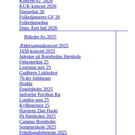
Koncert #2_2026
KUK koncert 2026
Dansedag 26
Folkedanseres GF 26
Folkedansedag
Dans Året Ind 2026
Billeder fra 2025
Ældresagenskoncert 2025
1658 koncert 2025
Julestue på Bornholms Højskole
Orkesterdag 25
Legestue nov 25
Gudhjem Lukkefest
70-års Jubilæum
Hodda
Engelsholm 2025
Indvielse Pavillon Rø
Lunden sept 25
Kyllingemor 25
Havnens Dag Hasle
På Højskolen 2025
Campus Bornholm
Sommerskole 2025
Friluftsgudstjeneste 2025