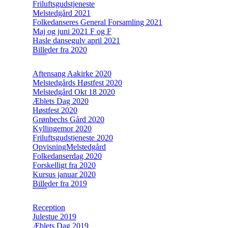
Friluftsgudstjeneste
Melstedgård 2021
Folkedanseres General Forsamling 2021
Maj og juni 2021 F og F
Hasle dansegulv april 2021
Billeder fra 2020
Aftensang Aakirke 2020
Melstedgårds Høstfest 2020
Melstedgård Okt 18 2020
Æblets Dag 2020
Høstfest 2020
Grønbechs Gård 2020
Kyllingemor 2020
Friluftsgudstjeneste 2020
OpvisningMelstedgård
Folkedanserdag 2020
Forskelligt fra 2020
Kursus januar 2020
Billeder fra 2019
Reception
Julestue 2019
Æblets Dag 2019