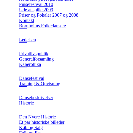
Pinsefestival 2010
Ude at spille 2009
Priser og Pokaler 2007 og 2008
Kontakt
Bornholms Folkedansere
Ledelsen
Privatlivspolitik
Generalforsamling
Kaperollika
Dansefestival
Træning & Opvisning
Dansebeskrivelser
Historie
Den Nyere Historie
Et par historiske billeder
Køb og Salg
Folk og Fæ