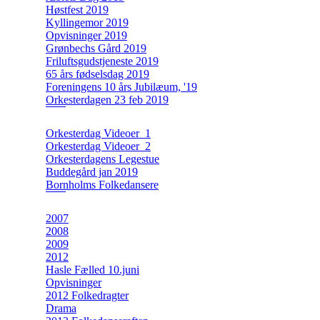
Høstfest 2019
Kyllingemor 2019
Opvisninger 2019
Grønbechs Gård 2019
Friluftsgudstjeneste 2019
65 års fødselsdag 2019
Foreningens 10 års Jubilæum, '19
Orkesterdagen 23 feb 2019
Orkesterdag Videoer_1
Orkesterdag Videoer_2
Orkesterdagens Legestue
Buddegård jan 2019
Bornholms Folkedansere
2007
2008
2009
2012
Hasle Fælled 10.juni
Opvisninger
2012 Folkedragter
Drama