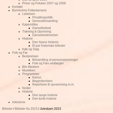
Priser og Pokaler 2007 og 2008
Kontakt
Bornholms Folkedansere
Ledelsen
Privatlivspolitik
Generalforsamling
Kaperollika
Dansefestival
Træning & Opvisning
Dansebeskrivelser
Historie
Den Nyere Historie
Et par historiske billeder
Køb og Salg
Folk og Fæ
Bestyrelsen
Behandling af personoplysninger
Folk og Fæs vedtægter
Bliv Medlem
Musikken
Programmer
Kanon
Begynderdans
Repertoire til opvarmning m.m.
Noder
Historie
Den lange historie
Den korte historie
Arkiverne
Billeder
/
Billeder fra 2023
/ Julestuen 2023