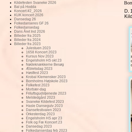
Bor
Kildefesten Svaneke 2026
Bal på Hodda
D. 
Koncert #2_2026
KUK koncert 2026
Kil
Dansedag 26
Folkedanseres GF 26
Folkedansedag
Dans Året Ind 2026
Billeder fra 2025
Billeder fra 2024
Billeder fra 2023
Julestuen 2023
1658 Koncert 2023
Kursus Nov 2023
Engelsholm HS okt 23
Nødeknækkerne Besøg
Æbletsdag 2023
Høstfest 2023
Krobal Klemensker 2023
Bornholms Højskole 2023
Folkefest 2023
Morbær-dag
Friluftsgudstjeneste 2023
Melstedgård 2023
Svaneke Kildefest 2023
Hasle Dansegulv 2023
Dansefestivalen 2023
Orkesterdag 2023
Engelsholm HS apr 23
Folk og Fæ Koncert 23
Dansedag 2023
Folkedanserdag feb 2023