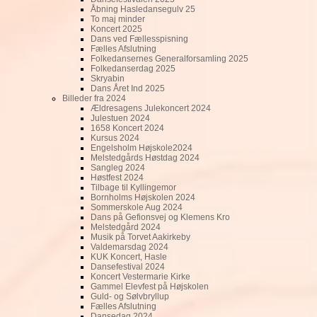
Åbning Hasledansegulv 25
To maj minder
Koncert 2025
Dans ved Fællesspisning
Fælles Afslutning
Folkedansernes Generalforsamling 2025
Folkedanserdag 2025
Skryabin
Dans Året Ind 2025
Billeder fra 2024
Ældresagens Julekoncert 2024
Julestuen 2024
1658 Koncert 2024
Kursus 2024
Engelsholm Højskole2024
Melstedgårds Høstdag 2024
Sangleg 2024
Høstfest 2024
Tilbage til Kyllingemor
Bornholms Højskolen 2024
Sommerskole Aug 2024
Dans på Gefionsvej og Klemens Kro
Melstedgård 2024
Musik på Torvet Aakirkeby
Valdemarsdag 2024
KUK Koncert, Hasle
Dansefestival 2024
Koncert Vestermarie Kirke
Gammel Elevfest på Højskolen
Guld- og Sølvbryllup
Fælles Afslutning
Dansedag 2024