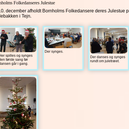
nholms Folkedanseres Julestue
10. december afholdt Bornholms Folkedansere deres Julestue 
debakken i Tejn.
Der synges.
Her spilles og synges
Der danses og synges
den første sang før
rundt om juletræet.
dansen går i gang.