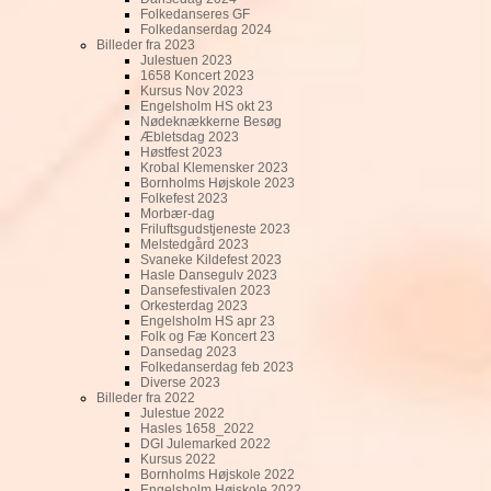
Folkedanseres GF
Folkedanserdag 2024
Billeder fra 2023
Julestuen 2023
1658 Koncert 2023
Kursus Nov 2023
Engelsholm HS okt 23
Nødeknækkerne Besøg
Æbletsdag 2023
Høstfest 2023
Krobal Klemensker 2023
Bornholms Højskole 2023
Folkefest 2023
Morbær-dag
Friluftsgudstjeneste 2023
Melstedgård 2023
Svaneke Kildefest 2023
Hasle Dansegulv 2023
Dansefestivalen 2023
Orkesterdag 2023
Engelsholm HS apr 23
Folk og Fæ Koncert 23
Dansedag 2023
Folkedanserdag feb 2023
Diverse 2023
Billeder fra 2022
Julestue 2022
Hasles 1658_2022
DGI Julemarked 2022
Kursus 2022
Bornholms Højskole 2022
Engelsholm Højskole 2022