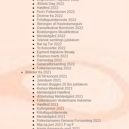
Æblets Dag 2022
Høstfest 2022
Fest i Folkeskoven 2022
Diverse fra 2022
Friluftsgudstjeneste 2022
Åbningen af Hasledansegulv
Dansefestival Bornholm 2022
Bodelyngens Musikfestival
Melstedgård 2022
Teknisk samlings jubilæum
Bal og Tur 2022
To Koncerter 2022
Egmont Højskole Besøg
Rasmus marts 2022
Dansedag 2022
Generalforsamling 2022
Folkedanserdag 2022
Billeder fra 2021
16:58 koncert 2021
Julestuen 2021
Jensen Bugges 20 års jubilæum
Kursus Weekend 2021
Melstedgård Høstfest
Æbletsdag Melstedgård 2021
Folkeskoven Vestermarie Indvielse
Høstfest 2021
Kyllingemor 2021
Friluftsgudstjeneste
Melstedgård 2021
Folkedanseres General Forsamling 2021
Maj og juni 2021 F og F
Hasle dansegulv april 2021