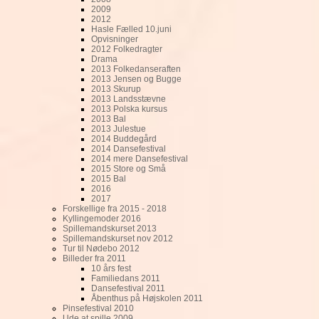
2009
2012
Hasle Fælled 10.juni
Opvisninger
2012 Folkedragter
Drama
2013 Folkedanseraften
2013 Jensen og Bugge
2013 Skurup
2013 Landsstævne
2013 Polska kursus
2013 Bal
2013 Julestue
2014 Buddegård
2014 Dansefestival
2014 mere Dansefestival
2015 Store og Små
2015 Bal
2016
2017
Forskellige fra 2015 - 2018
Kyllingemoder 2016
Spillemandskurset 2013
Spillemandskurset nov 2012
Tur til Nødebo 2012
Billeder fra 2011
10 års fest
Familiedans 2011
Dansefestival 2011
Åbenthus på Højskolen 2011
Pinsefestival 2010
Ude at spille 2009