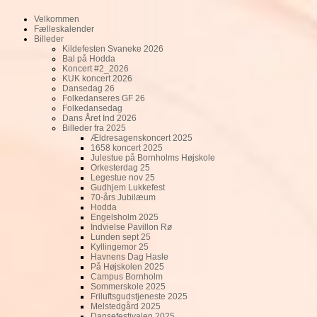
Velkommen
Fælleskalender
Billeder
Kildefesten Svaneke 2026
Bal på Hodda
Koncert #2_2026
KUK koncert 2026
Dansedag 26
Folkedanseres GF 26
Folkedansedag
Dans Året Ind 2026
Billeder fra 2025
Ældresagenskoncert 2025
1658 koncert 2025
Julestue på Bornholms Højskole
Orkesterdag 25
Legestue nov 25
Gudhjem Lukkefest
70-års Jubilæum
Hodda
Engelsholm 2025
Indvielse Pavillon Rø
Lunden sept 25
Kyllingemor 25
Havnens Dag Hasle
På Højskolen 2025
Campus Bornholm
Sommerskole 2025
Friluftsgudstjeneste 2025
Melstedgård 2025
Dansefestivalen 2025