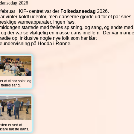
dansedag 2026
 februar i KIF- centret var der
Folkedansedag
2026.
ar vinter-koldt udenfor, men danserne gjorde ud for et par snes
esklige varmeapparater. Ingen frøs.
rmiddagen startede med fælles spisning, og sang, og endte med
 og der var selvfølgelig en masse dans imellem. Der var mang
ødte op, inklusive nogle nye folk som har fået
eundervisning på Hodda i Rønne.
ter at vi har spist, og
r fælles sang.
rsten er ved at
rklare næste dans.