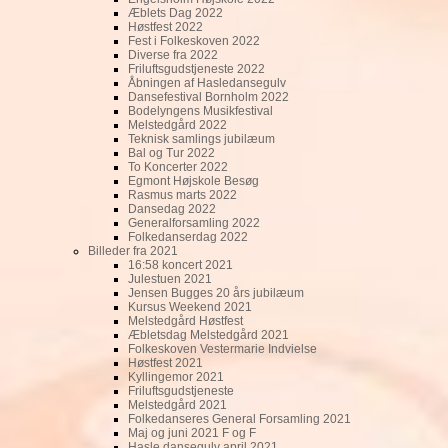
Æblets Dag 2022
Høstfest 2022
Fest i Folkeskoven 2022
Diverse fra 2022
Friluftsgudstjeneste 2022
Åbningen af Hasledansegulv
Dansefestival Bornholm 2022
Bodelyngens Musikfestival
Melstedgård 2022
Teknisk samlings jubilæum
Bal og Tur 2022
To Koncerter 2022
Egmont Højskole Besøg
Rasmus marts 2022
Dansedag 2022
Generalforsamling 2022
Folkedanserdag 2022
Billeder fra 2021
16:58 koncert 2021
Julestuen 2021
Jensen Bugges 20 års jubilæum
Kursus Weekend 2021
Melstedgård Høstfest
Æbletsdag Melstedgård 2021
Folkeskoven Vestermarie Indvielse
Høstfest 2021
Kyllingemor 2021
Friluftsgudstjeneste
Melstedgård 2021
Folkedanseres General Forsamling 2021
Maj og juni 2021 F og F
Hasle dansegulv april 2021