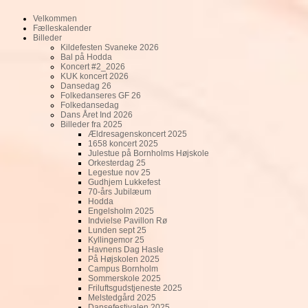
Velkommen
Fælleskalender
Billeder
Kildefesten Svaneke 2026
Bal på Hodda
Koncert #2_2026
KUK koncert 2026
Dansedag 26
Folkedanseres GF 26
Folkedansedag
Dans Året Ind 2026
Billeder fra 2025
Ældresagenskoncert 2025
1658 koncert 2025
Julestue på Bornholms Højskole
Orkesterdag 25
Legestue nov 25
Gudhjem Lukkefest
70-års Jubilæum
Hodda
Engelsholm 2025
Indvielse Pavillon Rø
Lunden sept 25
Kyllingemor 25
Havnens Dag Hasle
På Højskolen 2025
Campus Bornholm
Sommerskole 2025
Friluftsgudstjeneste 2025
Melstedgård 2025
Dansefestivalen 2025