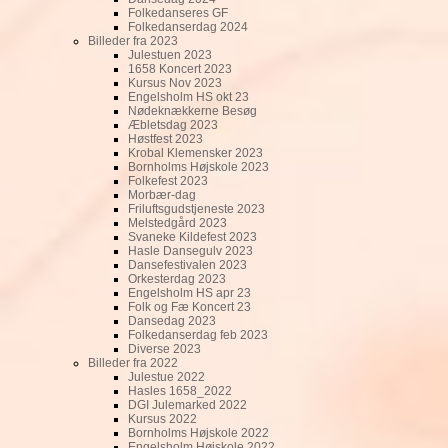
Folkedanseres GF
Folkedanserdag 2024
Billeder fra 2023
Julestuen 2023
1658 Koncert 2023
Kursus Nov 2023
Engelsholm HS okt 23
Nødeknækkerne Besøg
Æbletsdag 2023
Høstfest 2023
Krobal Klemensker 2023
Bornholms Højskole 2023
Folkefest 2023
Morbær-dag
Friluftsgudstjeneste 2023
Melstedgård 2023
Svaneke Kildefest 2023
Hasle Dansegulv 2023
Dansefestivalen 2023
Orkesterdag 2023
Engelsholm HS apr 23
Folk og Fæ Koncert 23
Dansedag 2023
Folkedanserdag feb 2023
Diverse 2023
Billeder fra 2022
Julestue 2022
Hasles 1658_2022
DGI Julemarked 2022
Kursus 2022
Bornholms Højskole 2022
Engelsholm Højskole 2022