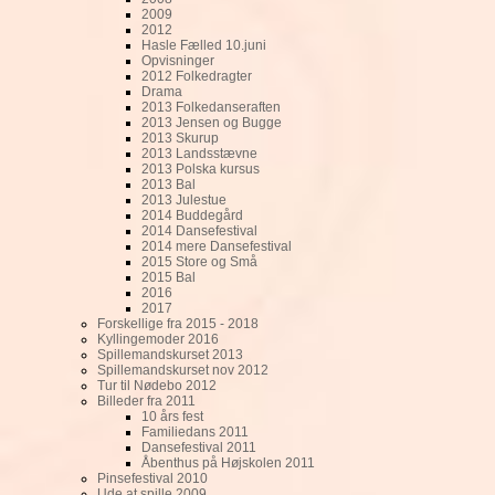
2009
2012
Hasle Fælled 10.juni
Opvisninger
2012 Folkedragter
Drama
2013 Folkedanseraften
2013 Jensen og Bugge
2013 Skurup
2013 Landsstævne
2013 Polska kursus
2013 Bal
2013 Julestue
2014 Buddegård
2014 Dansefestival
2014 mere Dansefestival
2015 Store og Små
2015 Bal
2016
2017
Forskellige fra 2015 - 2018
Kyllingemoder 2016
Spillemandskurset 2013
Spillemandskurset nov 2012
Tur til Nødebo 2012
Billeder fra 2011
10 års fest
Familiedans 2011
Dansefestival 2011
Åbenthus på Højskolen 2011
Pinsefestival 2010
Ude at spille 2009