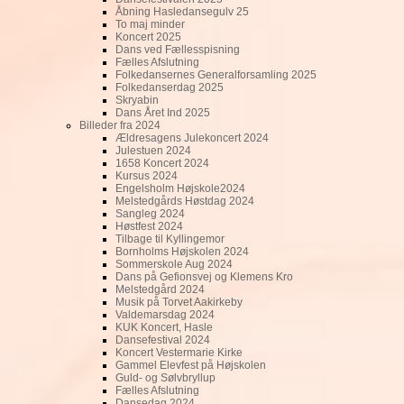
Åbning Hasledansegulv 25
To maj minder
Koncert 2025
Dans ved Fællesspisning
Fælles Afslutning
Folkedansernes Generalforsamling 2025
Folkedanserdag 2025
Skryabin
Dans Året Ind 2025
Billeder fra 2024
Ældresagens Julekoncert 2024
Julestuen 2024
1658 Koncert 2024
Kursus 2024
Engelsholm Højskole2024
Melstedgårds Høstdag 2024
Sangleg 2024
Høstfest 2024
Tilbage til Kyllingemor
Bornholms Højskolen 2024
Sommerskole Aug 2024
Dans på Gefionsvej og Klemens Kro
Melstedgård 2024
Musik på Torvet Aakirkeby
Valdemarsdag 2024
KUK Koncert, Hasle
Dansefestival 2024
Koncert Vestermarie Kirke
Gammel Elevfest på Højskolen
Guld- og Sølvbryllup
Fælles Afslutning
Dansedag 2024