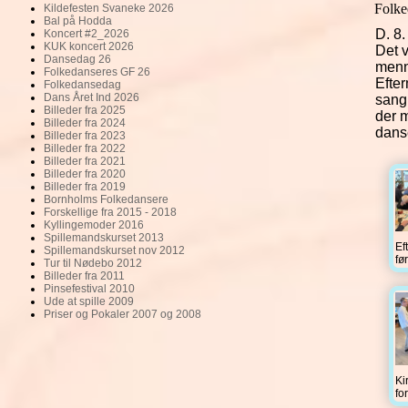
Folke
Kildefesten Svaneke 2026
Bal på Hodda
D. 8.
Koncert #2_2026
KUK koncert 2026
Det v
Dansedag 26
menn
Folkedanseres GF 26
Efte
Folkedansedag
Dans Året Ind 2026
sang
Billeder fra 2025
der m
Billeder fra 2024
dans
Billeder fra 2023
Billeder fra 2022
Billeder fra 2021
Billeder fra 2020
Billeder fra 2019
Bornholms Folkedansere
Forskellige fra 2015 - 2018
Kyllingemoder 2016
Spillemandskurset 2013
Ef
Spillemandskurset nov 2012
fø
Tur til Nødebo 2012
Billeder fra 2011
Pinsefestival 2010
Ude at spille 2009
Priser og Pokaler 2007 og 2008
Ki
fo