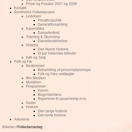
Priser og Pokaler 2007 og 2008
Kontakt
Bornholms Folkedansere
Ledelsen
Privatlivspolitik
Generalforsamling
Kaperollika
Dansefestival
Træning & Opvisning
Dansebeskrivelser
Historie
Den Nyere Historie
Et par historiske billeder
Køb og Salg
Folk og Fæ
Bestyrelsen
Behandling af personoplysninger
Folk og Fæs vedtægter
Bliv Medlem
Musikken
Programmer
Kanon
Begynderdans
Repertoire til opvarmning m.m.
Noder
Historie
Den lange historie
Den korte historie
Arkiverne
Billeder
/ Folkedansedag