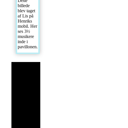
Dette
billede
blev taget
af Lis på
Henriks
mobil. Her
ses 3½
musikere
inde i
pavillonen.