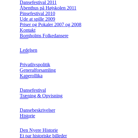
Dansefestival 2011
Åbenthus på Højskolen 2011
Pinsefestival 2010
Ude at spille 2009
Priser og Pokaler 2007 og 2008
Kontakt
Bornholms Folkedansere
Ledelsen
Privatlivspolitik
Generalforsamling
Kaperollika
Dansefestival
Træning & Opvisning
Dansebeskrivelser
Historie
Den Nyere Historie
Et par historiske billeder