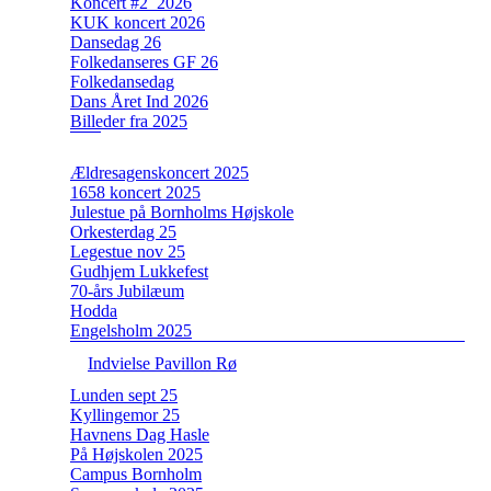
Koncert #2_2026
KUK koncert 2026
Dansedag 26
Folkedanseres GF 26
Folkedansedag
Dans Året Ind 2026
Billeder fra 2025
Ældresagenskoncert 2025
1658 koncert 2025
Julestue på Bornholms Højskole
Orkesterdag 25
Legestue nov 25
Gudhjem Lukkefest
70-års Jubilæum
Hodda
Engelsholm 2025
Indvielse Pavillon Rø
Lunden sept 25
Kyllingemor 25
Havnens Dag Hasle
På Højskolen 2025
Campus Bornholm