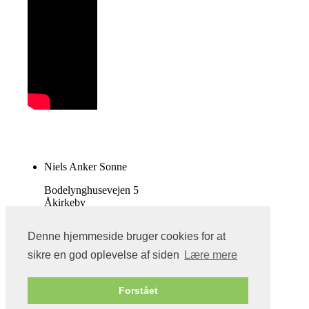
Niels Anker Sonne
Bodelynghusevejen 5
Åkirkeby
Danmark
Denne hjemmeside bruger cookies for at
Tlf. 21285251
sikre en god oplevelse af siden
Lære mere
Vis almindelig hjemmeside
Forstået
Bricksite.com