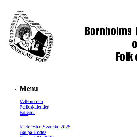
Menu
Velkommen
Fælleskalender
Billeder
Kildefesten Svaneke 2026
Bal på Hodda