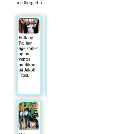
medborgerhuset.
Jakob
Her ses
Trøst
Folk og
nogle af
står
Fæ har
os i den
foran
lige spillet
flotte
båndet
og nu
pavillon.
og
venter
Vi er
holder
publikum
ikke
tale.
på Jakob
begyndt
Trøst.
at
[...]
Læs
mere...