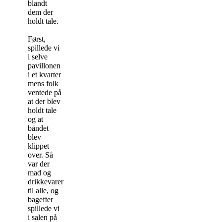
blandt
dem der
holdt tale.
Først,
spillede vi
i selve
pavillonen
i et kvarter
mens folk
ventede på
at der blev
holdt tale
og at
båndet
blev
klippet
over. Så
var der
mad og
drikkevarer
til alle, og
bagefter
spillede vi
i salen på