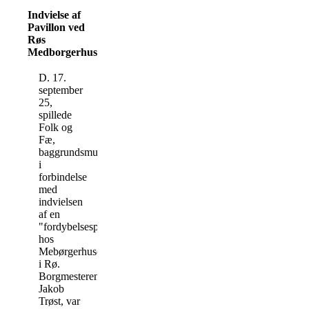
Indvielse af
Pavillon ved
Røs
Medborgerhus
D. 17.
september
25,
spillede
Folk og
Fæ,
baggrundsmusik
i
forbindelse
med
indvielsen
af en
"fordybelsespavillon"
hos
Mebørgerhuset
i Rø.
Borgmesteren,
Jakob
Trøst, var