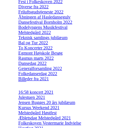
Fest i Folkeskoven 2022
Diverse fra 2022
Friluftsgudstjeneste 2022
Åbningen af Hasledansegulv
Dansefestival Bornholm 2022
Bodelyngens Musikfestival
Melstedgård 2022
Teknisk samlings jubilæum
Bal og Tur 2022
To Koncerter 2022
Egmont Højskole Besøg
Rasmus marts 2022
Dansedag 2022
Generalforsamling 2022
Folkedanserdag 2022
Billeder fra 2021
16:58 koncert 2021
Julestuen 2021
Jensen Bugges 20 års jubilæum
Kursus Weekend 2021
Melstedgård Høstfest
Æbletsdag Melstedgård 2021
Folkeskoven Vestermarie Indvielse