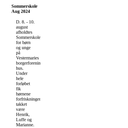
Sommerskole
Aug 2024
D. 8. - 10.
august
afholdtes
Sommerskole
for børn
og unge
på
Vestermaries
borgerforenings
hus.
Under
hele
forløbet
fik
børnene
forfriskninger
takket
være
Henrik,
Luffe og
Marianne.