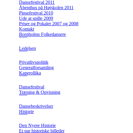
Dansefestival 2011
Åbenthus på Højskolen 2011
Pinsefestival 2010
Ude at spille 2009
Priser og Pokaler 2007 og 2008
Kontakt
Bornholms Folkedansere
Ledelsen
Privatlivspolitik
Generalforsamling
Kaperollika
Dansefestival
Træning & Opvisning
Dansebeskrivelser
Historie
Den Nyere Historie
Et par historiske billeder