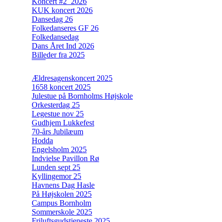
Koncert #2_2026
KUK koncert 2026
Dansedag 26
Folkedanseres GF 26
Folkedansedag
Dans Året Ind 2026
Billeder fra 2025
Ældresagenskoncert 2025
1658 koncert 2025
Julestue på Bornholms Højskole
Orkesterdag 25
Legestue nov 25
Gudhjem Lukkefest
70-års Jubilæum
Hodda
Engelsholm 2025
Indvielse Pavillon Rø
Lunden sept 25
Kyllingemor 25
Havnens Dag Hasle
På Højskolen 2025
Campus Bornholm
Sommerskole 2025
Friluftsgudstjeneste 2025