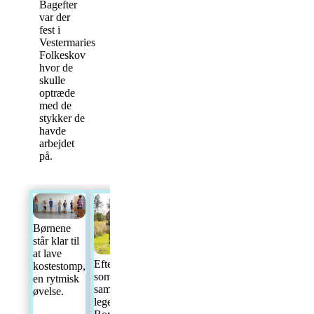
Bagefter
var der
fest i
Vestermaries
Folkeskov
hvor de
skulle
optræde
med de
stykker de
havde
arbejdet
på.
Børnene
Alle står
står klar til
klar til at
at lave
spille et
Efter
kostestomp,
nummer.
sommerskolen
en rytmisk
samledes børnene i
øvelse.
legepladsen på