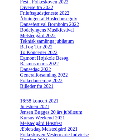
Fest i Folkeskoven 2022
Diverse fra 2022
Friluftsgudstjeneste 2022
Åbningen af Hasledansegulv
Dansefestival Bornholm 2022
Bodelyngens Musikfestival
Melstedgård 2022
Teknisk samlings jubilæum
Bal og Tur 2022
To Koncerter 2022
Egmont Højskole Besøg
Rasmus marts 2022
Dansedag 2022
Generalforsamling 2022
Folkedanserdag 2022
Billeder fra 2021
16:58 koncert 2021
Julestuen 2021
Jensen Bugges 20 års jubilæum
Kursus Weekend 2021
Melstedgård Høstfest
Æbletsdag Melstedgård 2021
Folkeskoven Vestermarie Indvielse