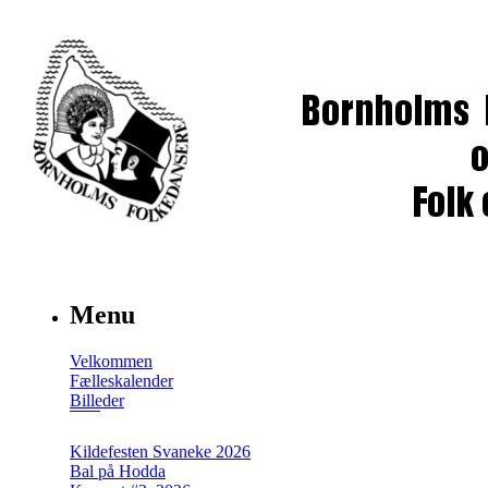
Menu
Velkommen
Fælleskalender
Billeder
Kildefesten Svaneke 2026
Bal på Hodda