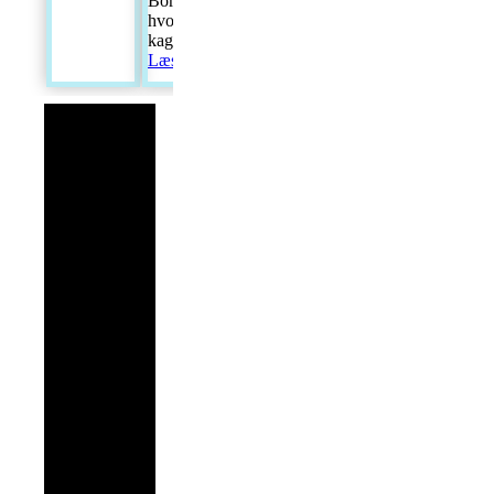
Bornholmerkirken,
hvor de også fik
kage
[...]
Læs mere...