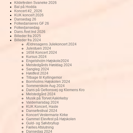
Kildefesten Svaneke 2026
Bal på Hodda
Koncert #2_2026
KUK koncert 2026
Dansedag 26
Folkedanseres GF 26
Folkedansedag
Dans Året Ind 2026
Billeder fra 2025
Billeder fra 2024
Ældresagens Julekoncert 2024
Julestuen 2024
1658 Koncert 2024
Kursus 2024
Engelsholm Højskole2024
Melstedgårds Høstdag 2024
Sangleg 2024
Høstfest 2024
Tilbage til Kyllingemor
Bornholms Højskolen 2024
Sommerskole Aug 2024
Dans på Gefionsvej og Klemens Kro
Melstedgård 2024
Musik på Torvet Aakirkeby
Valdemarsdag 2024
KUK Koncert, Hasle
Dansefestival 2024
Koncert Vestermarie Kirke
Gammel Elevfest på Højskolen
Guld- og Sølvbryllup
Fælles Afslutning
Dansedag 2024