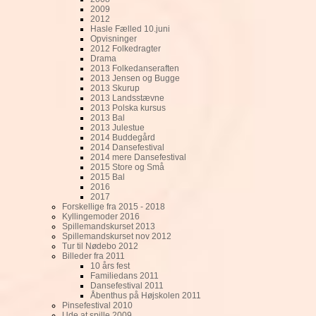
2009
2012
Hasle Fælled 10.juni
Opvisninger
2012 Folkedragter
Drama
2013 Folkedanseraften
2013 Jensen og Bugge
2013 Skurup
2013 Landsstævne
2013 Polska kursus
2013 Bal
2013 Julestue
2014 Buddegård
2014 Dansefestival
2014 mere Dansefestival
2015 Store og Små
2015 Bal
2016
2017
Forskellige fra 2015 - 2018
Kyllingemoder 2016
Spillemandskurset 2013
Spillemandskurset nov 2012
Tur til Nødebo 2012
Billeder fra 2011
10 års fest
Familiedans 2011
Dansefestival 2011
Åbenthus på Højskolen 2011
Pinsefestival 2010
Ude at spille 2009