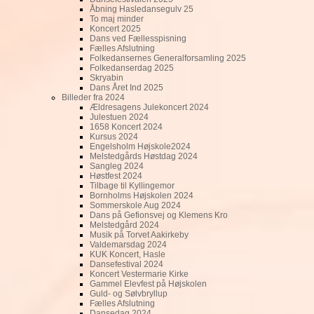
Åbning Hasledansegulv 25
To maj minder
Koncert 2025
Dans ved Fællesspisning
Fælles Afslutning
Folkedansernes Generalforsamling 2025
Folkedanserdag 2025
Skryabin
Dans Året Ind 2025
Billeder fra 2024
Ældresagens Julekoncert 2024
Julestuen 2024
1658 Koncert 2024
Kursus 2024
Engelsholm Højskole2024
Melstedgårds Høstdag 2024
Sangleg 2024
Høstfest 2024
Tilbage til Kyllingemor
Bornholms Højskolen 2024
Sommerskole Aug 2024
Dans på Gefionsvej og Klemens Kro
Melstedgård 2024
Musik på Torvet Aakirkeby
Valdemarsdag 2024
KUK Koncert, Hasle
Dansefestival 2024
Koncert Vestermarie Kirke
Gammel Elevfest på Højskolen
Guld- og Sølvbryllup
Fælles Afslutning
Dansedag 2024