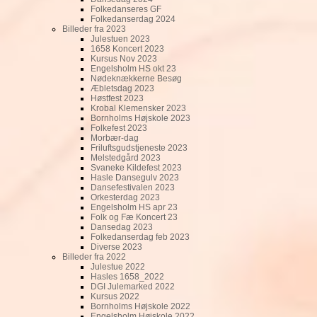
Folkedanseres GF
Folkedanserdag 2024
Billeder fra 2023
Julestuen 2023
1658 Koncert 2023
Kursus Nov 2023
Engelsholm HS okt 23
Nødeknækkerne Besøg
Æbletsdag 2023
Høstfest 2023
Krobal Klemensker 2023
Bornholms Højskole 2023
Folkefest 2023
Morbær-dag
Friluftsgudstjeneste 2023
Melstedgård 2023
Svaneke Kildefest 2023
Hasle Dansegulv 2023
Dansefestivalen 2023
Orkesterdag 2023
Engelsholm HS apr 23
Folk og Fæ Koncert 23
Dansedag 2023
Folkedanserdag feb 2023
Diverse 2023
Billeder fra 2022
Julestue 2022
Hasles 1658_2022
DGI Julemarked 2022
Kursus 2022
Bornholms Højskole 2022
Engelsholm Højskole 2022