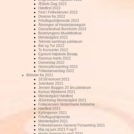
Æblets Dag 2022
Høstfest 2022
Fest i Folkeskoven 2022
Diverse fra 2022
Friluftsgudstjeneste 2022
Åbningen af Hasledansegulv
Dansefestival Bornholm 2022
Bodelyngens Musikfestival
Melstedgård 2022
Teknisk samlings jubilæum
Bal og Tur 2022
To Koncerter 2022
Egmont Højskole Besøg
Rasmus marts 2022
Dansedag 2022
Generalforsamling 2022
Folkedanserdag 2022
Billeder fra 2021
16:58 koncert 2021
Julestuen 2021
Jensen Bugges 20 års jubilæum
Kursus Weekend 2021
Melstedgård Høstfest
Æbletsdag Melstedgård 2021
Folkeskoven Vestermarie Indvielse
Høstfest 2021
Kyllingemor 2021
Friluftsgudstjeneste
Melstedgård 2021
Folkedanseres General Forsamling 2021
Maj og juni 2021 F og F
Hasle dansegulv april 2021