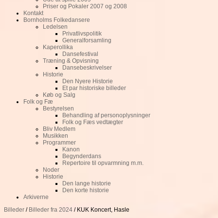
Priser og Pokaler 2007 og 2008
Kontakt
Bornholms Folkedansere
Ledelsen
Privatlivspolitik
Generalforsamling
Kaperollika
Dansefestival
Træning & Opvisning
Dansebeskrivelser
Historie
Den Nyere Historie
Et par historiske billeder
Køb og Salg
Folk og Fæ
Bestyrelsen
Behandling af personoplysninger
Folk og Fæs vedtægter
Bliv Medlem
Musikken
Programmer
Kanon
Begynderdans
Repertoire til opvarmning m.m.
Noder
Historie
Den lange historie
Den korte historie
Arkiverne
Billeder
/
Billeder fra 2024
/ KUK Koncert, Hasle