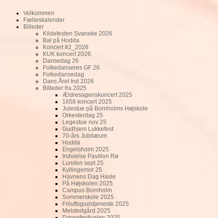
Velkommen
Fælleskalender
Billeder
Kildefesten Svaneke 2026
Bal på Hodda
Koncert #2_2026
KUK koncert 2026
Dansedag 26
Folkedanseres GF 26
Folkedansedag
Dans Året Ind 2026
Billeder fra 2025
Ældresagenskoncert 2025
1658 koncert 2025
Julestue på Bornholms Højskole
Orkesterdag 25
Legestue nov 25
Gudhjem Lukkefest
70-års Jubilæum
Hodda
Engelsholm 2025
Indvielse Pavillon Rø
Lunden sept 25
Kyllingemor 25
Havnens Dag Hasle
På Højskolen 2025
Campus Bornholm
Sommerskole 2025
Friluftsgudstjeneste 2025
Melstedgård 2025
Dansefestivalen 2025