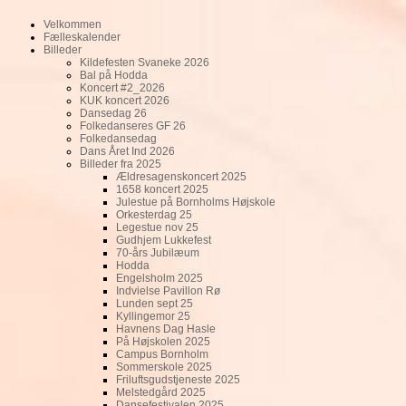
Velkommen
Fælleskalender
Billeder
Kildefesten Svaneke 2026
Bal på Hodda
Koncert #2_2026
KUK koncert 2026
Dansedag 26
Folkedanseres GF 26
Folkedansedag
Dans Året Ind 2026
Billeder fra 2025
Ældresagenskoncert 2025
1658 koncert 2025
Julestue på Bornholms Højskole
Orkesterdag 25
Legestue nov 25
Gudhjem Lukkefest
70-års Jubilæum
Hodda
Engelsholm 2025
Indvielse Pavillon Rø
Lunden sept 25
Kyllingemor 25
Havnens Dag Hasle
På Højskolen 2025
Campus Bornholm
Sommerskole 2025
Friluftsgudstjeneste 2025
Melstedgård 2025
Dansefestivalen 2025