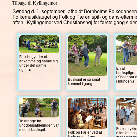
Tilbage til Kyllingemor
Søndag d. 1. september, afholdt Bornholms Folkedanser
Folkemusiklauget og Folk og Fæ en spil- og dans-efterm
aften i Kyllingemor ved Christianshøj for første gang side
Folk begynder at
ankomme og samle sig
under det gamle
En af
egetræ.
buskspilgru
(Kisser har 
Buskspil er så småt
i munden.)
kommet i gang.
To drenge fra
ungdomsafdelingen var
Festen rykke
med til buskspil.
Folk og Fæ er ved at
efter fælless
finde noder frem.