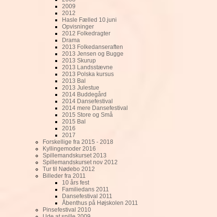
2009
2012
Hasle Fælled 10.juni
Opvisninger
2012 Folkedragter
Drama
2013 Folkedanseraften
2013 Jensen og Bugge
2013 Skurup
2013 Landsstævne
2013 Polska kursus
2013 Bal
2013 Julestue
2014 Buddegård
2014 Dansefestival
2014 mere Dansefestival
2015 Store og Små
2015 Bal
2016
2017
Forskellige fra 2015 - 2018
Kyllingemoder 2016
Spillemandskurset 2013
Spillemandskurset nov 2012
Tur til Nødebo 2012
Billeder fra 2011
10 års fest
Familiedans 2011
Dansefestival 2011
Åbenthus på Højskolen 2011
Pinsefestival 2010
Ude at spille 2009