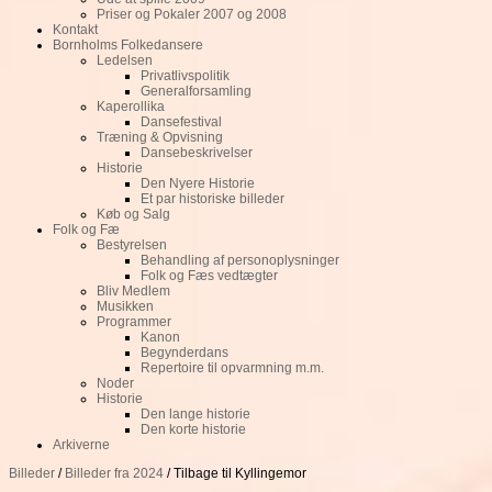
Priser og Pokaler 2007 og 2008
Kontakt
Bornholms Folkedansere
Ledelsen
Privatlivspolitik
Generalforsamling
Kaperollika
Dansefestival
Træning & Opvisning
Dansebeskrivelser
Historie
Den Nyere Historie
Et par historiske billeder
Køb og Salg
Folk og Fæ
Bestyrelsen
Behandling af personoplysninger
Folk og Fæs vedtægter
Bliv Medlem
Musikken
Programmer
Kanon
Begynderdans
Repertoire til opvarmning m.m.
Noder
Historie
Den lange historie
Den korte historie
Arkiverne
Billeder
/
Billeder fra 2024
/ Tilbage til Kyllingemor