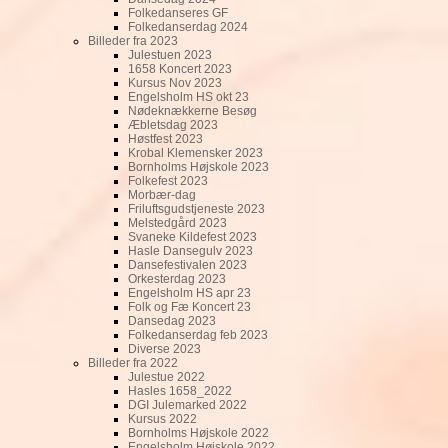
Folkedanseres GF
Folkedanserdag 2024
Billeder fra 2023
Julestuen 2023
1658 Koncert 2023
Kursus Nov 2023
Engelsholm HS okt 23
Nødeknækkerne Besøg
Æbletsdag 2023
Høstfest 2023
Krobal Klemensker 2023
Bornholms Højskole 2023
Folkefest 2023
Morbær-dag
Friluftsgudstjeneste 2023
Melstedgård 2023
Svaneke Kildefest 2023
Hasle Dansegulv 2023
Dansefestivalen 2023
Orkesterdag 2023
Engelsholm HS apr 23
Folk og Fæ Koncert 23
Dansedag 2023
Folkedanserdag feb 2023
Diverse 2023
Billeder fra 2022
Julestue 2022
Hasles 1658_2022
DGI Julemarked 2022
Kursus 2022
Bornholms Højskole 2022
Engelsholm Højskole 2022