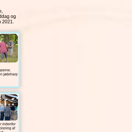
e,
iddag og
n 2021.
pperne.
en jødeharp
r indenfor
pisning af