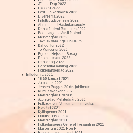
Æblets Dag 2022
Høstfest 2022
Fest i Folkeskoven 2022
Diverse fra 2022
Friluftsgudstjeneste 2022
Åbningen af Hasledansegulv
Dansefestival Bornholm 2022
Bodelyngens Musikfestival
Melstedgård 2022
Teknisk samlings jubilæum
Bal og Tur 2022
To Koncerter 2022
Egmont Højskole Besøg
Rasmus marts 2022
Dansedag 2022
Generalforsamling 2022
Folkedanserdag 2022
Billeder fra 2021
16:58 koncert 2021
Julestuen 2021
Jensen Bugges 20 års jubilæum
Kursus Weekend 2021
Melstedgård Høstfest
Æbletsdag Melstedgård 2021
Folkeskoven Vestermarie Indvielse
Høstfest 2021
Kyllingemor 2021
Friluftsgudstjeneste
Melstedgård 2021
Folkedanseres General Forsamling 2021
Maj og juni 2021 F og F
Hasle dansegulv april 2021