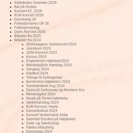
Kildefesten Svaneke 2026
Bal på Hodda
Koncert #2_2026
KUK koncert 2026
Dansedag 26
Folkedanseres GF 26
Folkedansedag
Dans Året Ind 2026
Billeder fra 2025
Billeder fra 2024
Ældresagens Julekoncert 2024
Julestuen 2024
1658 Koncert 2024
Kursus 2024
Engelsholm Højskole2024
Melstedgårds Høstdag 2024
Sangleg 2024
Høstfest 2024
Tilbage til Kyllingemor
Bornholms Højskolen 2024
Sommerskole Aug 2024
Dans på Gefionsvej og Klemens Kro
Melstedgård 2024
Musik på Torvet Aakirkeby
Valdemarsdag 2024
KUK Koncert, Hasle
Dansefestival 2024
Koncert Vestermarie Kirke
Gammel Elevfest på Højskolen
Guld- og Sølvbryllup
Fælles Afslutning
Dansedag 2024