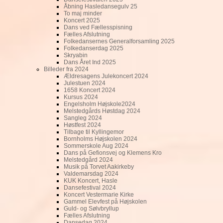
Åbning Hasledansegulv 25
To maj minder
Koncert 2025
Dans ved Fællesspisning
Fælles Afslutning
Folkedansernes Generalforsamling 2025
Folkedanserdag 2025
Skryabin
Dans Året Ind 2025
Billeder fra 2024
Ældresagens Julekoncert 2024
Julestuen 2024
1658 Koncert 2024
Kursus 2024
Engelsholm Højskole2024
Melstedgårds Høstdag 2024
Sangleg 2024
Høstfest 2024
Tilbage til Kyllingemor
Bornholms Højskolen 2024
Sommerskole Aug 2024
Dans på Gefionsvej og Klemens Kro
Melstedgård 2024
Musik på Torvet Aakirkeby
Valdemarsdag 2024
KUK Koncert, Hasle
Dansefestival 2024
Koncert Vestermarie Kirke
Gammel Elevfest på Højskolen
Guld- og Sølvbryllup
Fælles Afslutning
Dansedag 2024